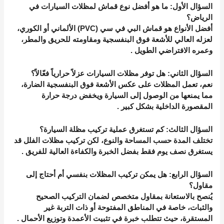
السؤال الأول: ما هو أفضل نوع قماش لمظلات السيارات في
الرياض؟
أفضل الأنواع هو قماش البي في سي (PVC) الألماني أو الكوري،
لعزله العالي للأشعة فوق البنفسجية ومقاومته للحريق والمطر،
وعمره الافتراضي الطويل
.
السؤال الثاني: هل توفر مظلات السيارات عزلاً حرارياً فعّالاً؟
نعم، تعمل المظلات على عكس الأشعة فوق البنفسجية الضارة،
مما يمنعها من الوصول إلى السيارة ويخفض درجة حرارة
المقصورة الداخلية بشكل كبير
.
السؤال الثالث: كم تستغرق عملية تركيب مظلة السيارة؟
تختلف المدة حسب المساحة والنوع، لكن تركيب مظلات الفلل قد
يستغرق نصف يوم فقط بفضل الخبرة والكفاءة العالية للفريق
.
السؤال الرابع: هل يمكن تركيب المظلات بنفسي أم أحتاج إلى
مقاول؟
يُنصح بالاستعانة بمقاول متخصص لضمان التركيب الصحيح
والثبات، خاصة في المناطق المفتوحة أو ذات التربة غير
المستقرة، حيث تتطلب خبرة في تثبيت الأعمدة وتوزيع الأحمال
.