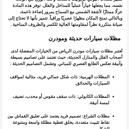
نفسه، مما يجعلها خياراً عملياً للمداخل والفلل. توفر هذه المادة
عزلًا ممتازًا لأشعة الشمس مع السماح بمرور إضاءة ناعمة،
وبالتالي تمنح المكان مظهرًا عصريًا وراقياً. تتميز بأنها لا تحتاج إلى
صيانة متكررة نظراً لمقاومتها العالية للكسر والظروف المناخية
.
مظلات سيارات حديثة ومودرن
تُعتبر
مظلات سيارات مودرن الرياض
من الخيارات المفضلة لدى
أصحاب الفلل والمنازل الحديثة، حيث تعتمد على تصاميم بسيطة
وأنيقة تعكس الطابع العصري للمباني. وتشمل التصاميم الحديثة
:
المظلات الهرمية
: ذات شكل جمالي فريد، مثالية لمواقف
السيارات والحدائق.
المظلات الكابولي
: ذات سقف مقوس أو محدب، تضيف
لمسة أنيقة.
مظلات الشراع
: تصميم فريد يعتمد على تعليق القماش بين
نقاط تثبيت متعددة، يخلق تغطية مظللة واسعة ومتنوعة
الشكل
.