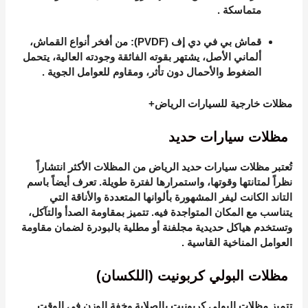
متماسكة
.
قماش بي في دي إف (PVDF)
: من أفخر أنواع القماش،
ألماني الأصل، يشتهر بقوته الفائقة وجودته العالية، يتحمل
الضغوط والأحمال دون تأثر، ومقاوم للعوامل الجوية
.
مظلات خارجية للسيارات الرياض+
مظلات سيارات حديد
تُعتبر
مظلات سيارات حديد الرياض
من المظلات الأكثر انتشاراً
نظراً لمتانتها وقوتها، واستمرارها لفترة طويلة. تعرف أيضاً باسم
التاند الكانت ليفر المشهورة بألوانها المتعددة والأناقة التي
يتناسب مع المكان المتواجدة فيه. تتميز بمقاومة الصدأ والتآكل،
وتستخدم هياكل حديدية مجلفنة أو مطلية بالبودرة لضمان مقاومة
العوامل المناخية القاسية
.
مظلات البولي كربونيت (اللكسان)
تتميز مظلات البولي كربونيت بالصلابة وخفة الوزن في الوقت