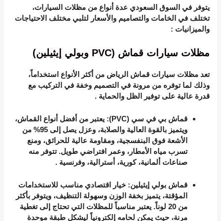
يتوفر في السوق السعودي عدة أنواع من مظلات السيارات،
تختلف في الخامات والتصاميم والأسعار لتلبي مختلف الاحتياجات
والميزانيات
:
مظلات سيارات قماش (PVC وبولي إيثيلين)
تعد
مظلات سيارات قماش الرياض
من أكثر الأنواع استخداماً،
وذلك لما توفره من مرونة في التصميم وخفة في التركيب مع
قدرة عالية على توفير الظل والحماية
.
قماش بي في سي (PVC)
: يعتبر من أفضل أنواع القماش،
ويتميز بالقوة العالية والصلابة، وعزل يصل إلى 95% من
الأشعة فوق البنفسجية، ومقاومة عالية للحرائق، ومنع
تسرب مياه الأمطار، وعمر افتراضي طويل. تتوفر منه
صناعات ألمانية، كورية، أسترالية، وفرنسية
.
قماش بولي إيثيلين
: خيار اقتصادي مناسب للاستخدامات
المؤقتة، يتميز بخفة الوزن وسهولة التنظيف، ويتوفر بأكثر
من 20 لوناً. يعتبر مناسباً للمظلات التي تحتاج إلى تغطية
مرنة، حيث يمكن لحامه إلكترونياً ليشكل طبقة موحدة