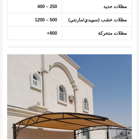
مظلات حديد
250 – 400
مظلات خشب (سويدي/مارنتي)
500 – 1200
مظلات متحركة
800+