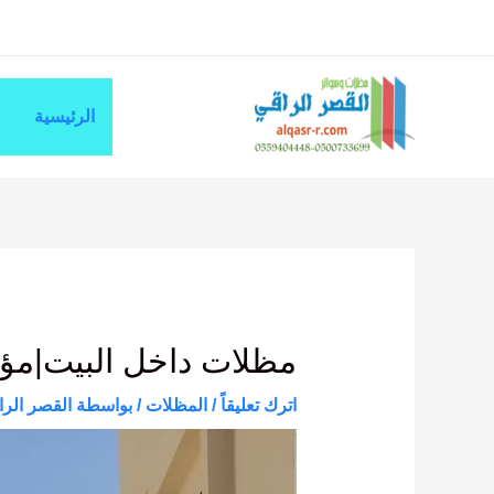
خطي
لى
لمحتوى
الرئيسية
Post
navigation
مظلات داخل البيت|مؤ
اترك تعليقاً
/
المظلات
/ بواسطة
القصر الرا